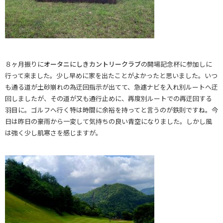
８ヶ月振りに
オータニにしきカントリークラブ
の開場記念杯に参加しに
行って来ました。少し早めに家を出たことがよかったと思いました。いつ
も通る道が土砂崩れの為迂回指示が出てて、急遽ナビを入れ別ルートへ迂
回しましたが、その道が又も通行止めに、再度別ルートでの再迂回する
羽目に。ゴルフへ行く特は時間に余裕を持ってと言うのが鉄則ですね。今
日は昨日の豪雨から一変して気持ちの良い青空になりました。しかし風
は強く少し肌寒さを感じますが。