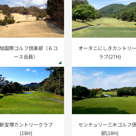
旭国際ゴルフ倶楽部（６コ
オータニにしきカントリ
ース会員）
ラブ(27H)
新宝塚カントリークラブ
センチュリー三木ゴルフ
(18H)
部(18H)