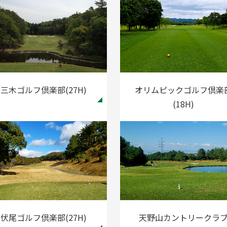
三木ゴルフ倶楽部(27H)
オリムピックゴルフ倶楽
(18H)
伏尾ゴルフ倶楽部(27H)
天野山カントリークラ