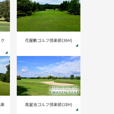
ーク
花屋敷ゴルフ倶楽部(36H)
倶楽
高室池ゴルフ倶楽部(18H)