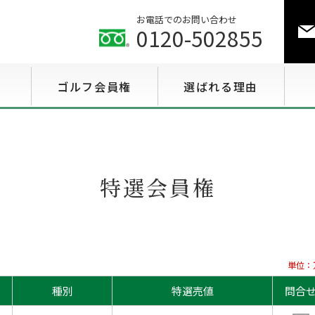
お電話でのお問い合わせ
0120-502855
ゴルフ会員権
選ばれる理由
ゴルフ会員権相場情報
特選会員権情報
特選会員権
至急買い会員権情報
用途で選ぶ会員権情報
単位：
種別
特選売値
問合