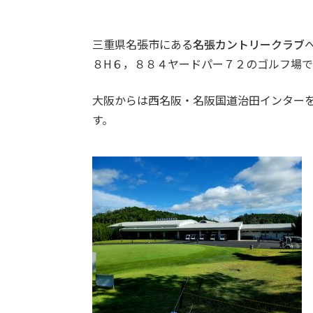
三重県名張市にある
名張カントリークラブ
８H６，８８４ヤードパー７２のゴルフ場で
大阪からは西名阪・名阪国道治田インター
す。