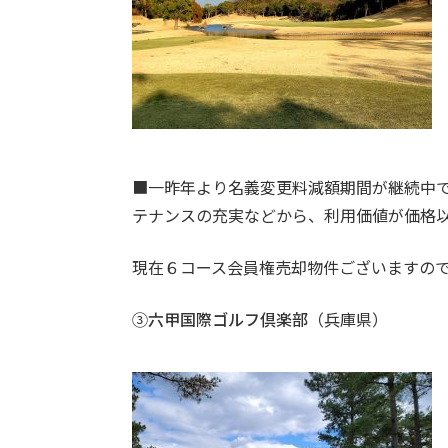
■一昨年より名義変更料減額期間が継続中
テナンスの充実などから、利用価値が価格
現在６コース会員権売却物件ございますの
③
六甲国際ゴルフ倶楽部
（兵庫県）