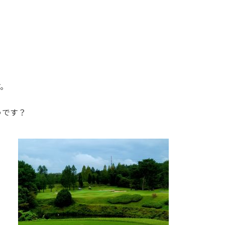
す。
うです？