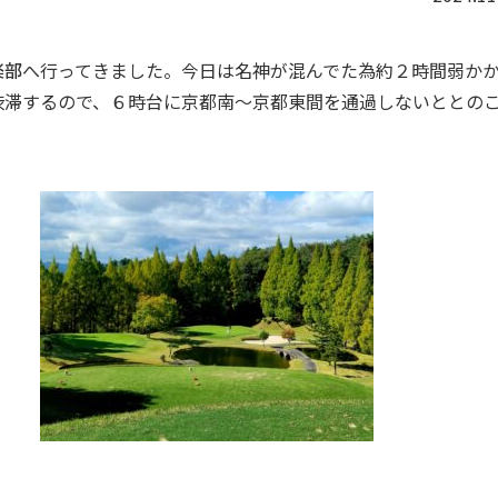
楽部
へ行ってきました。今日は名神が混んでた為約２時間弱か
渋滞するので、６時台に京都南～京都東間を通過しないととの