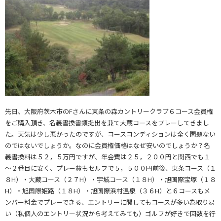
先日、大阪府茨木市のFさんに東条の森カントリークラブ６コース会員権
をご購入頂き、名義書換書類提出を兼て大蔵コースをプレーしてきまし
た。天気は少し悪かったのですが、コースコンディションは全く問題ない
のではないでしょうか。なのに会員権価格はなぜ安いのでしょうか？名
義書換料は５２，５万円ですが、年会費は２５，２００円と関西でも１
～２番目に安く、プレー費もセルフで５，５００円前後、東条コース（１
８H）・大蔵コース（２７H）・宇城コース（１８H）・旭国際宝塚（１８
H）・旭国際姫路（１８H）・旭国際浜村温泉（３６H）と６コースもメ
ンバー料金でプレーできる、エントリーに関してもコースが多い為取り易
い（私個人のエントリー状況から考えてみても）ゴルフが好きで回数を行