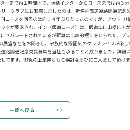
ンターまで約１時間弱で、信楽インターからコースまでは約３分
トリークラブにお邪魔しましたのは、新名神高速道路開通記念
。同コースを回るのは約１４年ぶりだったのですが、アウト（
ニックが要求され、イン（飯道コース）は、飯道山に山裾に広
林にセパレートされているが距離は比較的短く感じられた。プ
来の展望などをお聞きし、家族的な雰囲気のクラブライフが楽し
速道路開通記念欠員募集を当社も承ることと成りました。詳細
載してます。御覧の上是非ともご検討ならびにご入会して頂け
一覧へ戻る