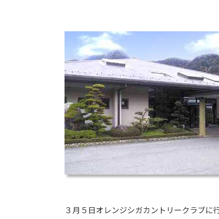
３月５日
オレンジシガカントリークラブ
に