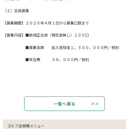
（２）会員募集
【募集期間】２０２０年４月１日から募集口数まで
【募集内容】■新規正会員（預託金無し）１００口
■募集金額 加入登録金１，５００，０００円／税別
■年会費 ４８，０００円／税別
一覧へ戻る
ゴルフ会員権メニュー