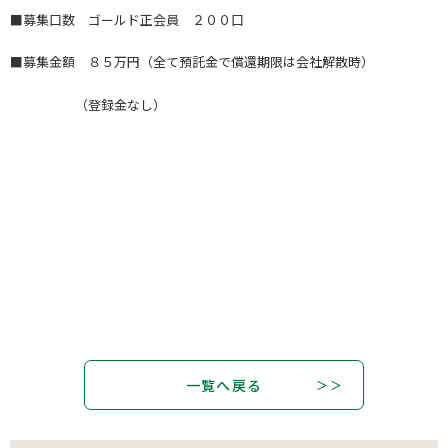
■募集口数 ゴールド正会員 ２００口
■募集金額 ８５万円（全て預託金で償還期限は会社解散時）
（登録金なし）
一覧へ戻る