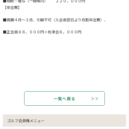
■相続・贈与（一親等内） ２２０，０００円
【年会費】
■周期４月～３月、引継不可（入会承認日より月割年会費）、
■正会員８８，０００円＋秋津会６，０００円
一覧へ戻る
ゴルフ会員権メニュー