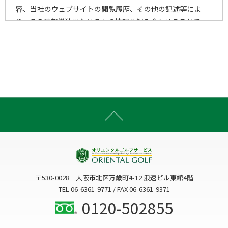
容、当社のウェブサイトの閲覧履歴、その他の記述等によ
り、その情報単独またはそれら情報を組み合わせることで、
個人を特定することができる一切の情報をいいます。
2)個人情報の取得手段
当社は、以下の手段により、個人情報を取得させていただき
ます。
ウェブサイトを通じての収集
書面での直接的な収集
電子メール・郵便・電話または口頭等の手段による収集
上記以外で個人情報をいただくことが想定される一切の手
段による収集
〒530-0028 大阪市北区万歳町4-12 浪速ビル東館4階
3)個人情報の利用目的
TEL 06-6361-9771 / FAX 06-6361-9371
当社は、個人情報を、以下の何れかに該当する場合を除き、
0120-502855
事前にお知らせした利用目的以外には利用いたしません。
3-1. お客様に関する個人情報