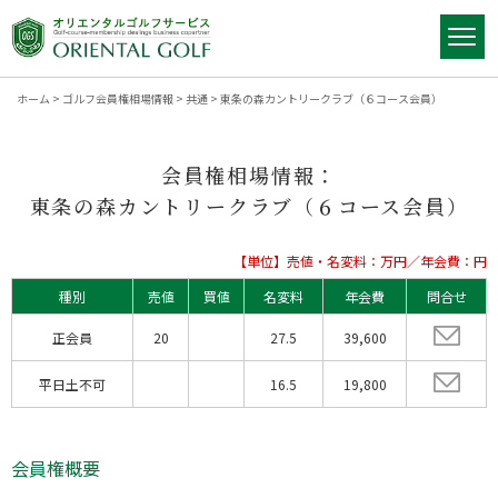
ホーム
>
ゴルフ会員権相場情報
>
共通
>
東条の森カントリークラブ（６コース会員）
会員権相場情報：
東条の森カントリークラブ（６コース会員）
【単位】売値・名変料：万円／年会費：円
種別
売値
買値
名変料
年会費
問合せ
正会員
20
27.5
39,600
平日土不可
16.5
19,800
会員権概要