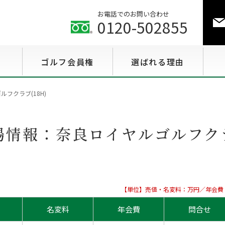
お電話でのお問い合わせ
0120-502855
ゴルフ会員権
選ばれる理由
ゴルフ会員権相場情報
フクラブ(18H)
特選会員権情報
場情報：
奈良ロイヤルゴルフクラ
至急買い会員権情報
用途で選ぶ会員権情報
【単位】売値・名変料：万円／年会費
名変料
年会費
問合せ