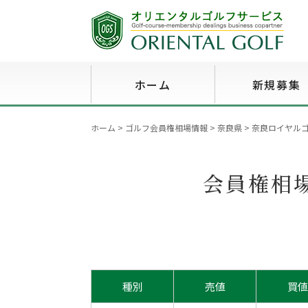
ホーム
新規募集
ホーム
>
ゴルフ会員権相場情報
>
奈良県
>
奈良ロイヤルゴル
会員権相
種別
売値
買値