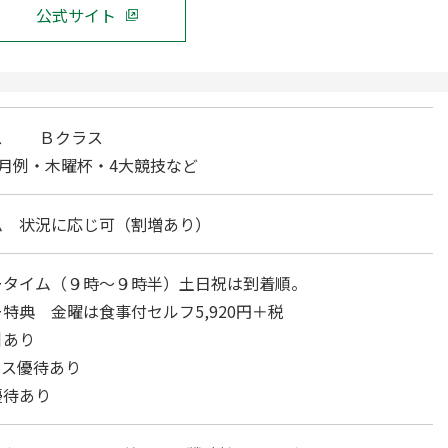
公式サイト
ス Ｂクラス
月例・木曜杯・4大競技など
ム 状況に応じ可（割増あり）
ータイム（９時～９時半）土日祝は到着順。
特典 金曜は食事付セルフ5,920円＋税
引あり
ース優待あり
優待あり