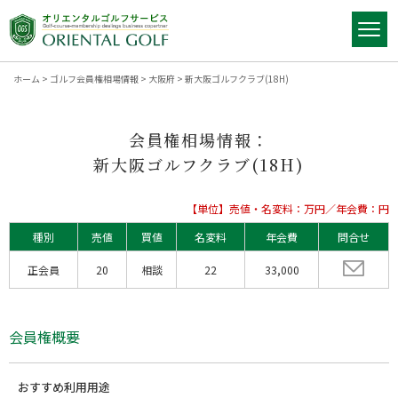
ホーム
>
ゴルフ会員権相場情報
>
大阪府
>
新大阪ゴルフクラブ(18H)
会員権相場情報：
新大阪ゴルフクラブ(18H)
【単位】売値・名変料：万円／年会費：円
種別
売値
買値
名変料
年会費
問合せ
正会員
20
相談
22
33,000
会員権概要
おすすめ利用用途