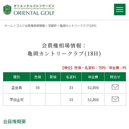
ホーム
>
ゴルフ会員権相場情報
>
京都府
>
亀岡カントリークラブ(18H)
会員権相場情報：
亀岡カントリークラブ(18H)
【単位】売値・名変料：万円／年会費：円
種別
売値
買値
名変料
年会費
問合せ
正会員
50
33
52,800
平日土可
33
52,800
会員権概要