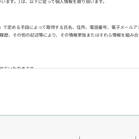
います。) は、以下に従って個人情報を取り扱います。
段」で定める手段によって取得する氏名、住所、電話番号、電子メール
履歴、その他の記述等により、その情報単独またはそれら情報を組み合
せていただきます。
段による収集
される一切の手段による収集
場合を除き、事前にお知らせした利用目的以外には利用いたしません。