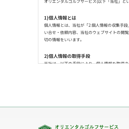
オリエンタルゴルフサービス(以下「当社」とい
1)個人情報とは
個人情報とは、当社が「2.個人情報の収集手
い合せ・依頼内容、当社のウェブサイトの閲覧
切の情報をいいます。
2)個人情報の取得手段
当社は、以下の手段により、個人情報を取得さ
ウェブサイトを通じての収集
書面での直接的な収集
電子メール・郵便・電話または口頭等の手
上記以外で個人情報をいただくことが想定
3)個人情報の利用目的
当社は、個人情報を、以下の何れかに該当する
3-1. お客様に関する個人情報