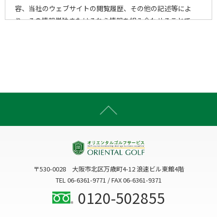
容、当社のウェブサイトの閲覧履歴、その他の記述等によ
り、その情報単独またはそれら情報を組み合わせることで、
個人を特定することができる一切の情報をいいます。
2)個人情報の取得手段
当社は、以下の手段により、個人情報を取得させていただき
ます。
ウェブサイトを通じての収集
書面での直接的な収集
電子メール・郵便・電話または口頭等の手段による収集
上記以外で個人情報をいただくことが想定される一切の手
段による収集
〒530-0028 大阪市北区万歳町4-12 浪速ビル東館4階
3)個人情報の利用目的
TEL 06-6361-9771 / FAX 06-6361-9371
当社は、個人情報を、以下の何れかに該当する場合を除き、
0120-502855
事前にお知らせした利用目的以外には利用いたしません。
3-1. お客様に関する個人情報