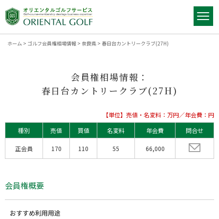
ホーム
>
ゴルフ会員権相場情報
>
奈良県
>
春日台カントリークラブ(27H)
会員権相場情報：
春日台カントリークラブ(27H)
【単位】売値・名変料：万円／年会費：円
種別
売値
買値
名変料
年会費
問合せ
正会員
170
110
55
66,000
会員権概要
おすすめ利用用途