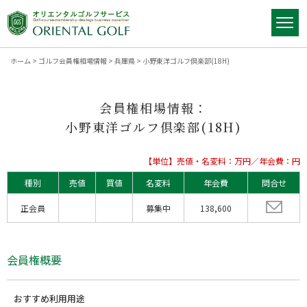
ホーム
>
ゴルフ会員権相場情報
>
兵庫県
>
小野東洋ゴルフ倶楽部(18H)
会員権相場情報：
小野東洋ゴルフ倶楽部(18H)
【単位】売値・名変料：万円／年会費：円
種別
売値
買値
名変料
年会費
問合せ
正会員
募集中
138,600
会員権概要
おすすめ利用用途