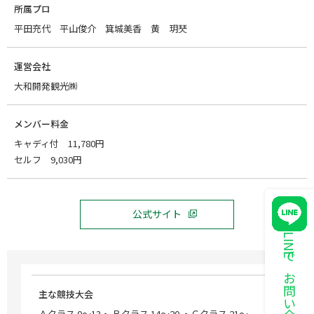
所属プロ
平田充代 平山俊介 箕城美香 黄 玥珡
運営会社
大和開発観光㈱
メンバー料金
キャディ付 11,780円
セルフ 9,030円
公式サイト
LINEでお問い合わせ
主な競技大会
Ａクラス 0～13・ Ｂクラス 14～20 ・Ｃクラス 21～