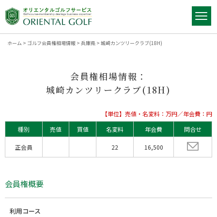
ホーム
>
ゴルフ会員権相場情報
>
兵庫県
>
城崎カンツリークラブ(18H)
会員権相場情報：
城崎カンツリークラブ(18H)
【単位】売値・名変料：万円／年会費：円
種別
売値
買値
名変料
年会費
問合せ
正会員
22
16,500
会員権概要
利用コース