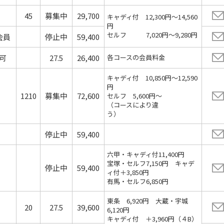
45
募集中
29,700
キャディ付 12,300円～14,560
円
セルフ 7,020円～9,280円
会員
停止中
59,400
可
27.5
26,400
各コースの会員料金
キャディ付 10,850円～12,590
円
1210
募集中
72,600
セルフ 5,600円～
（コースにより違
う）
停止中
59,400
六甲・キャディ付11,400円
宝塚・セルフ7,150円 キャデ
停止中
59,400
ィ付＋3,850円
有馬・セルフ6,850円
東条 6,920円 大蔵・宇城
20
27.5
39,600
6,120円
キャディ付 ＋3,960円（４B）