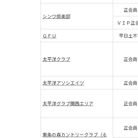
正会員
シンワ倶楽部
ＶＩＰ正
ＧＦＵ
平日土不
太平洋クラブ
正会員
太平洋アソシエイツ
正会員
太平洋グラブ関西エリア
正会員
正会員
東条の森カントリークラブ（６