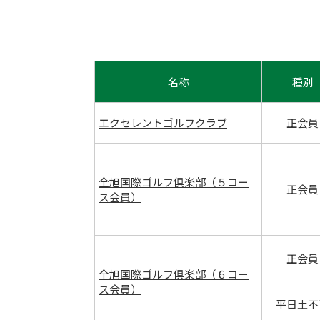
名称
種別
エクセレントゴルフクラブ
正会員
全旭国際ゴルフ倶楽部（５コー
正会員
ス会員）
正会員
全旭国際ゴルフ倶楽部（６コー
ス会員）
平日土不