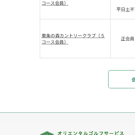
コース会員）
平日土不
東条の森カントリークラブ（５
正会員
コース会員）