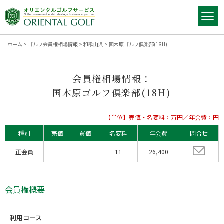
ホーム
>
ゴルフ会員権相場情報
>
和歌山県
>
国木原ゴルフ倶楽部(18H)
会員権相場情報：
国木原ゴルフ倶楽部(18H)
【単位】売値・名変料：万円／年会費：円
種別
売値
買値
名変料
年会費
問合せ
正会員
11
26,400
会員権概要
利用コース