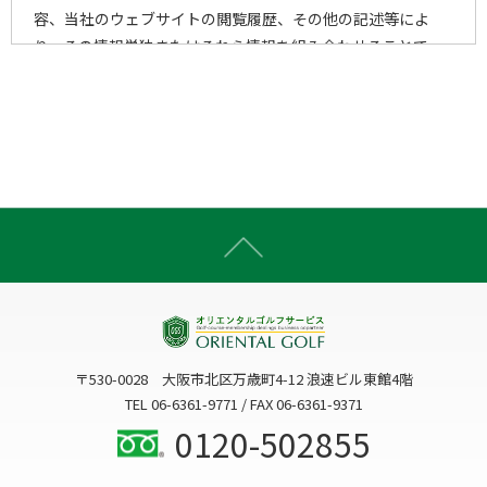
容、当社のウェブサイトの閲覧履歴、その他の記述等によ
り、その情報単独またはそれら情報を組み合わせることで、
個人を特定することができる一切の情報をいいます。
2)個人情報の取得手段
当社は、以下の手段により、個人情報を取得させていただき
ます。
ウェブサイトを通じての収集
書面での直接的な収集
電子メール・郵便・電話または口頭等の手段による収集
上記以外で個人情報をいただくことが想定される一切の手
段による収集
〒530-0028 大阪市北区万歳町4-12 浪速ビル東館4階
3)個人情報の利用目的
TEL 06-6361-9771 / FAX 06-6361-9371
当社は、個人情報を、以下の何れかに該当する場合を除き、
0120-502855
事前にお知らせした利用目的以外には利用いたしません。
3-1. お客様に関する個人情報