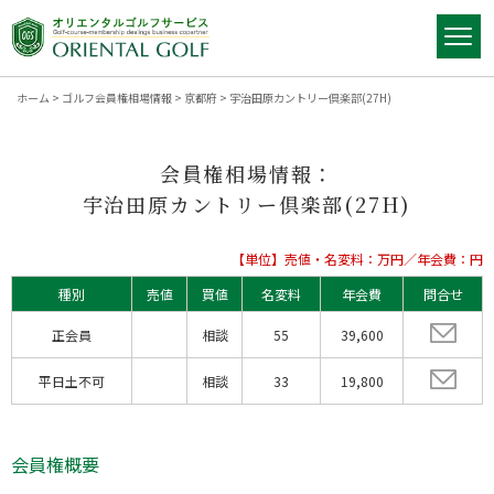
ホーム
>
ゴルフ会員権相場情報
>
京都府
>
宇治田原カントリー倶楽部(27H)
会員権相場情報：
宇治田原カントリー倶楽部(27H)
【単位】売値・名変料：万円／年会費：円
種別
売値
買値
名変料
年会費
問合せ
正会員
相談
55
39,600
平日土不可
相談
33
19,800
会員権概要