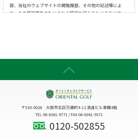
容、当社のウェブサイトの閲覧履歴、その他の記述等によ
り、その情報単独またはそれら情報を組み合わせることで、
個人を特定することができる一切の情報をいいます。
2)個人情報の取得手段
当社は、以下の手段により、個人情報を取得させていただき
ます。
ウェブサイトを通じての収集
書面での直接的な収集
電子メール・郵便・電話または口頭等の手段による収集
上記以外で個人情報をいただくことが想定される一切の手
段による収集
〒530-0028 大阪市北区万歳町4-12 浪速ビル東館4階
3)個人情報の利用目的
TEL 06-6361-9771 / FAX 06-6361-9371
当社は、個人情報を、以下の何れかに該当する場合を除き、
0120-502855
事前にお知らせした利用目的以外には利用いたしません。
3-1. お客様に関する個人情報