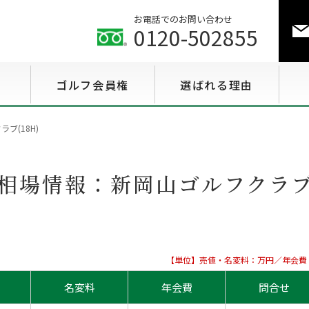
お電話でのお問い合わせ
0120-502855
ゴルフ会員権
選ばれる理由
ゴルフ会員権相場情報
ブ(18H)
特選会員権情報
相場情報：
新岡山ゴルフクラブ(
至急買い会員権情報
用途で選ぶ会員権情報
【単位】売値・名変料：万円／年会費
名変料
年会費
問合せ