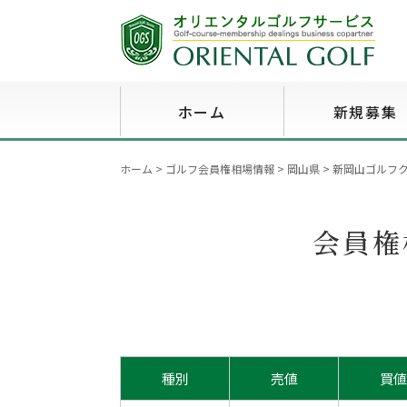
ホーム
新規募集
ホーム
>
ゴルフ会員権相場情報
>
岡山県
>
新岡山ゴルフクラ
会員権
種別
売値
買値