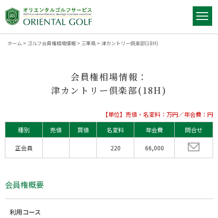
ホーム
>
ゴルフ会員権相場情報
>
三重県
>
津カントリー倶楽部(18H)
会員権相場情報：
津カントリー倶楽部(18H)
【単位】売値・名変料：万円／年会費：円
種別
売値
買値
名変料
年会費
問合せ
正会員
220
66,000
会員権概要
利用コース