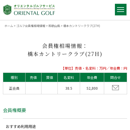
ホーム
>
ゴルフ会員権相場情報
>
和歌山県
>
橋本カントリークラブ(27H)
会員権相場情報：
橋本カントリークラブ(27H)
【単位】売値・名変料：万円／年会費：円
種別
売値
買値
名変料
年会費
問合せ
正会員
38.5
52,800
会員権概要
おすすめ利用用途