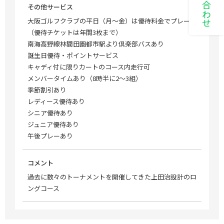
その他サービス
大阪ゴルフクラブの平日（月～金）は優待料金でプレー可
（優待チケットは年間3枚まで）
南海高野線林間田園都市駅より倶楽部バスあり
誕生日優待・ポイントサービス
キャディ付に限りカートのコース内走行可
メンバータイムあり（8時半に2～3組）
季節割引あり
レディース優待あり
シニア優待あり
ジュニア優待あり
午後プレーあり
コメント
過去に数々のトーナメントを開催してきた上田治設計のロ
ングコース