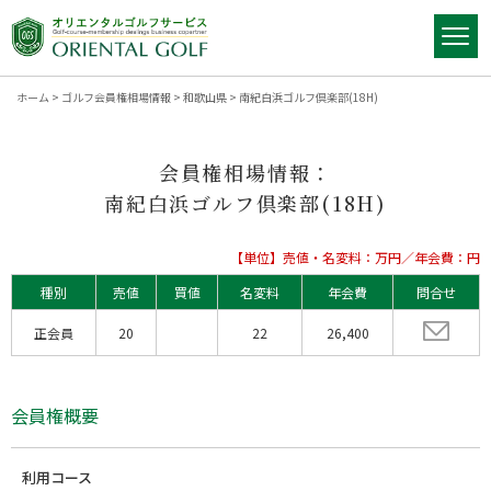
ホーム
>
ゴルフ会員権相場情報
>
和歌山県
>
南紀白浜ゴルフ倶楽部(18H)
会員権相場情報：
南紀白浜ゴルフ倶楽部(18H)
【単位】売値・名変料：万円／年会費：円
種別
売値
買値
名変料
年会費
問合せ
正会員
20
22
26,400
会員権概要
利用コース