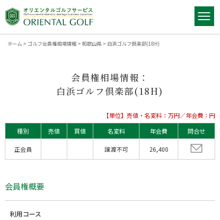
ホーム
>
ゴルフ会員権相場情報
>
和歌山県
>
白浜ゴルフ倶楽部(18H)
会員権相場情報：
白浜ゴルフ倶楽部(18H)
【単位】売値・名変料：万円／年会費：円
種別
売値
買値
名変料
年会費
問合せ
正会員
譲渡不可
26,400
会員権概要
利用コース