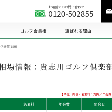
お電話でのお問い合わせ
0120-502855
ゴルフ会員権
選ばれる理由
ゴルフ会員権相場情報
楽部(18H)
特選会員権情報
相場情報：
貴志川ゴルフ倶楽部(
至急買い会員権情報
用途で選ぶ会員権情報
【単位】売値・名変料：万円／年会費
名変料
年会費
問合せ