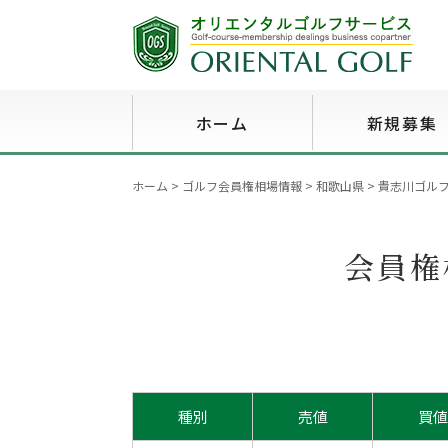
ホーム
新規募集
ホーム
>
ゴルフ会員権相場情報
>
和歌山県
>
貴志川ゴルフ倶
会員権
種別
売値
買値