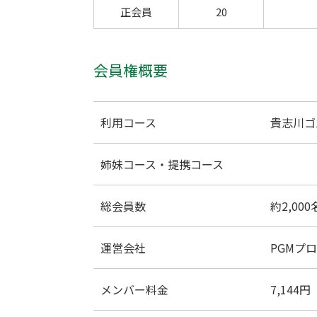
正会員
20
会員権概要
利用コース
貴志川ゴ
姉妹コース・提携コース
総会員数
約2,000
運営会社
PGMプ
メンバー料金
7,144円