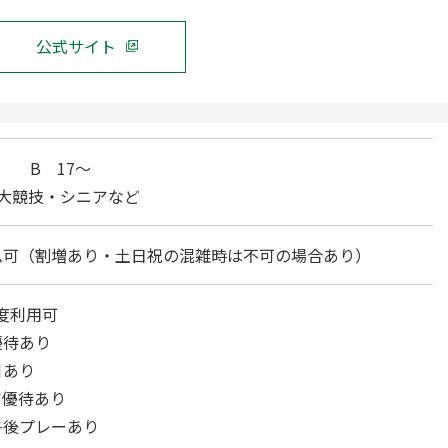
公式サイト
16 B 17～
4大競技・シニアなど
ム可（割増あり・土日祝の混雑時は不可の場合あり）
制度利用可
優待あり
引あり
ア優待あり
午後プレーあり