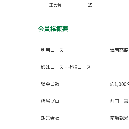
正会員
15
会員権概要
利用コース
海南高原
姉妹コース・提携コース
総会員数
約1,000
所属プロ
前田 富
運営会社
南海観