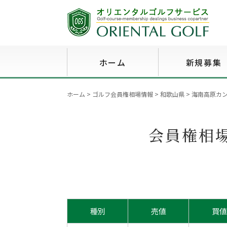
ホーム
新規募集
ホーム
>
ゴルフ会員権相場情報
>
和歌山県
>
海南高原カン
会員権相
種別
売値
買値