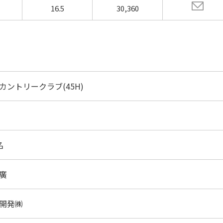
16.5
30,360
カントリークラブ(45H)
名
廣
光開発㈱