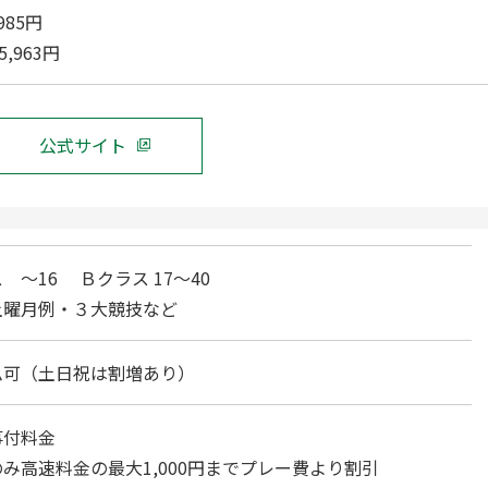
985円
,963円
公式サイト
 ～16 Ｂクラス 17～40
土曜月例・３大競技など
ム可（土日祝は割増あり）
事付料金
み高速料金の最大1,000円までプレー費より割引