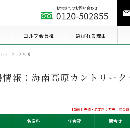
お電話でのお問い合わせ
0120-502855
ゴルフ会員権
選ばれる理由
ゴルフ会員権相場情報
トリークラブ(45H)
特選会員権情報
場情報：
海南高原カントリークラ
至急買い会員権情報
用途で選ぶ会員権情報
【単位】売値・名変料：万円／年会費
名変料
年会費
問合せ