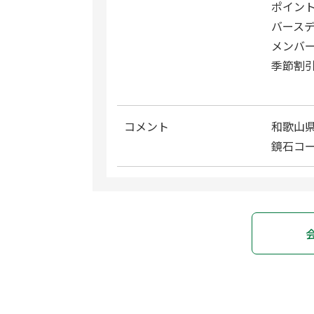
ポイン
バース
メンバ
季節割
コメント
和歌山
鏡石コ