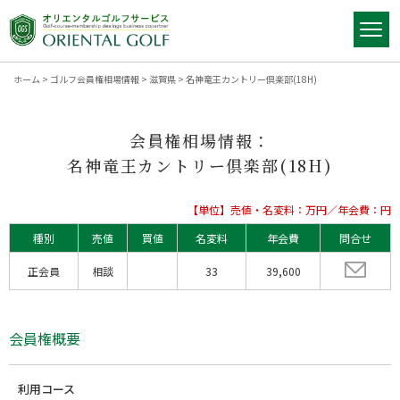
ホーム
>
ゴルフ会員権相場情報
>
滋賀県
>
名神竜王カントリー倶楽部(18H)
会員権相場情報：
名神竜王カントリー倶楽部(18H)
【単位】売値・名変料：万円／年会費：円
種別
売値
買値
名変料
年会費
問合せ
正会員
相談
33
39,600
会員権概要
利用コース