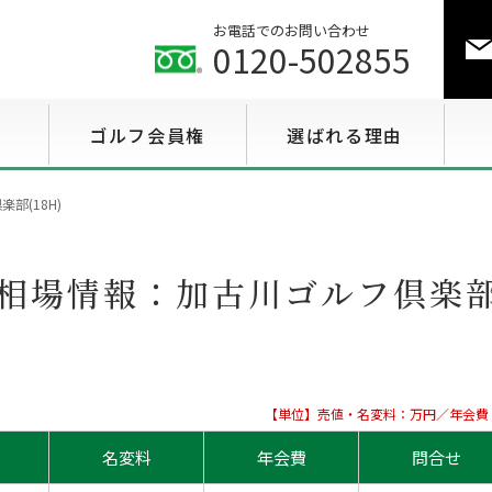
お電話でのお問い合わせ
0120-502855
ゴルフ会員権
選ばれる理由
ゴルフ会員権相場情報
部(18H)
特選会員権情報
相場情報：
加古川ゴルフ倶楽部(
至急買い会員権情報
用途で選ぶ会員権情報
【単位】売値・名変料：万円／年会費
名変料
年会費
問合せ