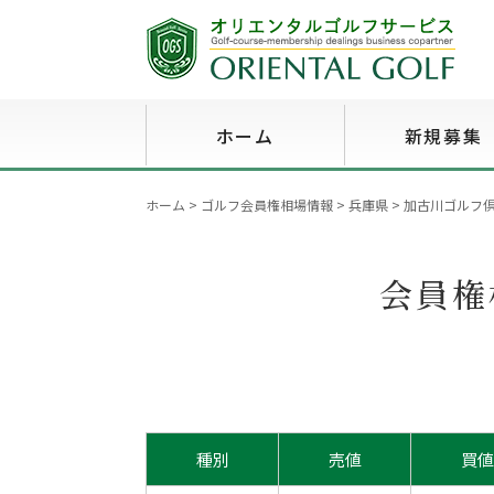
ホーム
新規募集
ホーム
>
ゴルフ会員権相場情報
>
兵庫県
>
加古川ゴルフ倶楽
会員権
種別
売値
買値