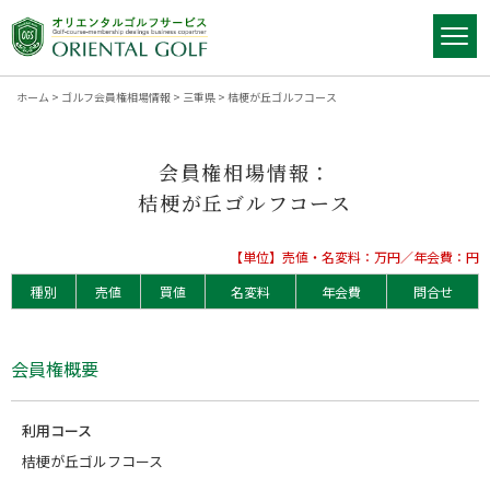
ホーム
>
ゴルフ会員権相場情報
>
三重県
>
桔梗が丘ゴルフコース
会員権相場情報：
桔梗が丘ゴルフコース
【単位】売値・名変料：万円／年会費：円
種別
売値
買値
名変料
年会費
問合せ
会員権概要
利用コース
桔梗が丘ゴルフコース