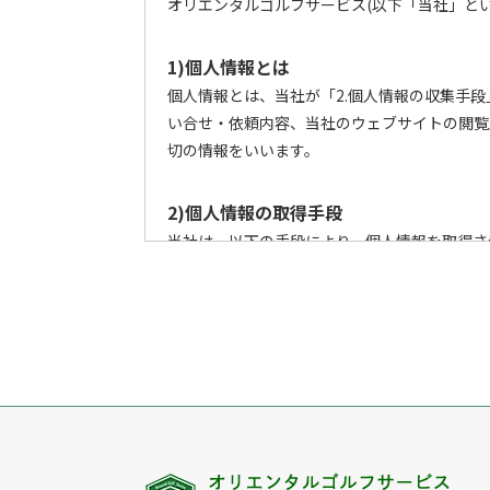
オリエンタルゴルフサービス(以下「当社」とい
1)個人情報とは
個人情報とは、当社が「2.個人情報の収集手
い合せ・依頼内容、当社のウェブサイトの閲覧
切の情報をいいます。
2)個人情報の取得手段
当社は、以下の手段により、個人情報を取得さ
ウェブサイトを通じての収集
書面での直接的な収集
電子メール・郵便・電話または口頭等の手
上記以外で個人情報をいただくことが想定
3)個人情報の利用目的
当社は、個人情報を、以下の何れかに該当する
3-1. お客様に関する個人情報