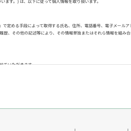
います。) は、以下に従って個人情報を取り扱います。
段」で定める手段によって取得する氏名、住所、電話番号、電子メール
履歴、その他の記述等により、その情報単独またはそれら情報を組み合
せていただきます。
段による収集
される一切の手段による収集
場合を除き、事前にお知らせした利用目的以外には利用いたしません。