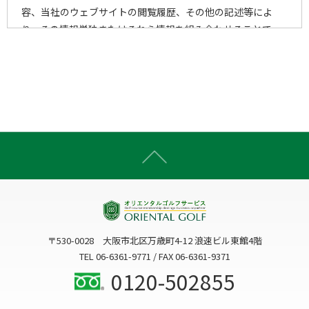
容、当社のウェブサイトの閲覧履歴、その他の記述等によ
り、その情報単独またはそれら情報を組み合わせることで、
個人を特定することができる一切の情報をいいます。
2)個人情報の取得手段
当社は、以下の手段により、個人情報を取得させていただき
ます。
ウェブサイトを通じての収集
書面での直接的な収集
電子メール・郵便・電話または口頭等の手段による収集
上記以外で個人情報をいただくことが想定される一切の手
段による収集
〒530-0028 大阪市北区万歳町4-12 浪速ビル東館4階
3)個人情報の利用目的
TEL 06-6361-9771 / FAX 06-6361-9371
当社は、個人情報を、以下の何れかに該当する場合を除き、
0120-502855
事前にお知らせした利用目的以外には利用いたしません。
3-1. お客様に関する個人情報