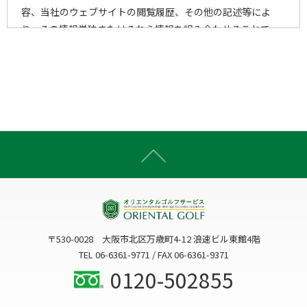
容、当社のウェブサイトの閲覧履歴、その他の記述等によ
り、その情報単独またはそれら情報を組み合わせることで、
個人を特定することができる一切の情報をいいます。
2)個人情報の取得手段
当社は、以下の手段により、個人情報を取得させていただき
ます。
ウェブサイトを通じての収集
書面での直接的な収集
電子メール・郵便・電話または口頭等の手段による収集
上記以外で個人情報をいただくことが想定される一切の手
段による収集
〒530-0028 大阪市北区万歳町4-12 浪速ビル東館4階
3)個人情報の利用目的
TEL 06-6361-9771 / FAX 06-6361-9371
当社は、個人情報を、以下の何れかに該当する場合を除き、
0120-502855
事前にお知らせした利用目的以外には利用いたしません。
3-1. お客様に関する個人情報