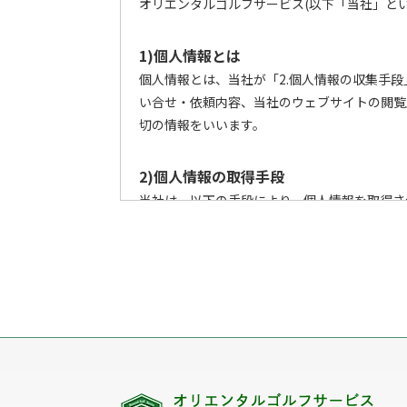
オリエンタルゴルフサービス(以下「当社」とい
1)個人情報とは
個人情報とは、当社が「2.個人情報の収集手
い合せ・依頼内容、当社のウェブサイトの閲覧
切の情報をいいます。
2)個人情報の取得手段
当社は、以下の手段により、個人情報を取得さ
ウェブサイトを通じての収集
書面での直接的な収集
電子メール・郵便・電話または口頭等の手
上記以外で個人情報をいただくことが想定
3)個人情報の利用目的
当社は、個人情報を、以下の何れかに該当する
3-1. お客様に関する個人情報