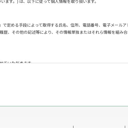
います。) は、以下に従って個人情報を取り扱います。
段」で定める手段によって取得する氏名、住所、電話番号、電子メール
履歴、その他の記述等により、その情報単独またはそれら情報を組み合
せていただきます。
段による収集
される一切の手段による収集
場合を除き、事前にお知らせした利用目的以外には利用いたしません。