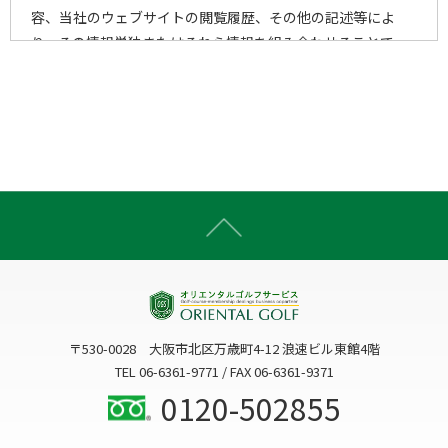
容、当社のウェブサイトの閲覧履歴、その他の記述等によ
り、その情報単独またはそれら情報を組み合わせることで、
個人を特定することができる一切の情報をいいます。
2)個人情報の取得手段
当社は、以下の手段により、個人情報を取得させていただき
ます。
ウェブサイトを通じての収集
書面での直接的な収集
電子メール・郵便・電話または口頭等の手段による収集
上記以外で個人情報をいただくことが想定される一切の手
段による収集
〒530-0028 大阪市北区万歳町4-12 浪速ビル東館4階
3)個人情報の利用目的
TEL 06-6361-9771 / FAX 06-6361-9371
当社は、個人情報を、以下の何れかに該当する場合を除き、
0120-502855
事前にお知らせした利用目的以外には利用いたしません。
3-1. お客様に関する個人情報