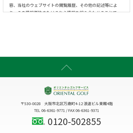
容、当社のウェブサイトの閲覧履歴、その他の記述等によ
り、その情報単独またはそれら情報を組み合わせることで、
個人を特定することができる一切の情報をいいます。
2)個人情報の取得手段
当社は、以下の手段により、個人情報を取得させていただき
ます。
ウェブサイトを通じての収集
書面での直接的な収集
電子メール・郵便・電話または口頭等の手段による収集
上記以外で個人情報をいただくことが想定される一切の手
段による収集
〒530-0028 大阪市北区万歳町4-12 浪速ビル東館4階
3)個人情報の利用目的
TEL 06-6361-9771 / FAX 06-6361-9371
当社は、個人情報を、以下の何れかに該当する場合を除き、
0120-502855
事前にお知らせした利用目的以外には利用いたしません。
3-1. お客様に関する個人情報