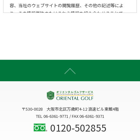
容、当社のウェブサイトの閲覧履歴、その他の記述等によ
り、その情報単独またはそれら情報を組み合わせることで、
個人を特定することができる一切の情報をいいます。
2)個人情報の取得手段
当社は、以下の手段により、個人情報を取得させていただき
ます。
ウェブサイトを通じての収集
書面での直接的な収集
電子メール・郵便・電話または口頭等の手段による収集
上記以外で個人情報をいただくことが想定される一切の手
段による収集
〒530-0028 大阪市北区万歳町4-12 浪速ビル東館4階
3)個人情報の利用目的
TEL 06-6361-9771 / FAX 06-6361-9371
当社は、個人情報を、以下の何れかに該当する場合を除き、
0120-502855
事前にお知らせした利用目的以外には利用いたしません。
3-1. お客様に関する個人情報