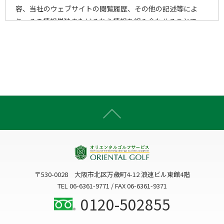
容、当社のウェブサイトの閲覧履歴、その他の記述等によ
り、その情報単独またはそれら情報を組み合わせることで、
個人を特定することができる一切の情報をいいます。
2)個人情報の取得手段
当社は、以下の手段により、個人情報を取得させていただき
ます。
ウェブサイトを通じての収集
書面での直接的な収集
電子メール・郵便・電話または口頭等の手段による収集
上記以外で個人情報をいただくことが想定される一切の手
段による収集
〒530-0028 大阪市北区万歳町4-12 浪速ビル東館4階
3)個人情報の利用目的
TEL 06-6361-9771 / FAX 06-6361-9371
当社は、個人情報を、以下の何れかに該当する場合を除き、
0120-502855
事前にお知らせした利用目的以外には利用いたしません。
3-1. お客様に関する個人情報